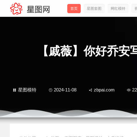
首页
星图套图
网红模特
【戚薇】你好乔安
星图模特
2024-11-08
zbpai.com
22