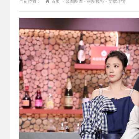
当前位置：
首页
-
套图图库
-
星图模特
- 文章详情