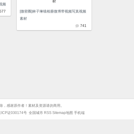
视频
577
[微密圈]林子琳喵相册微博带视频写真视频
素材
741
除，感谢原作者！素材及资源请勿商用。
ICP证030174号
全国城市
RSS
Sitemap地图
手机端