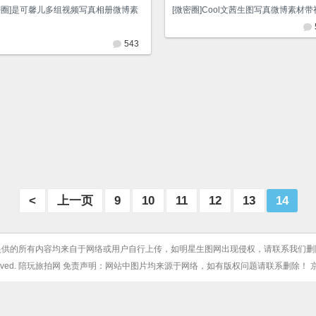
密圈]是可馨儿多组视频写真相册微博素
[微密圈]Cool文茜生图写真微博素材带
543
<
上一页
9
10
11
12
13
14
提供的所有内容均来自于网络或用户自行上传，如明星生图网出现侵权，请联系我们删
Rights Reserved. 陪玩旅拍网 免责声明：网站中图片均来源于网络，如有版权问题请联系删除！
京