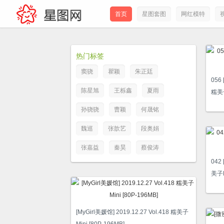
首页
星图套图
网红模特
热门标签
窦骁
瞿颖
朱正廷
056
陈星旭
王栎鑫
夏雨
糯美子
孙骁骁
曹颖
何晟铭
魏巡
张歆艺
段奥娟
张嘉益
秦昊
蔡俊涛
042 
美子M
[MyGirl美媛馆] 2019.12.27 Vol.418 糯美子